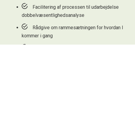
Facilitering af processen til udarbejdelse
dobbelvæsentlighedsanalyse
Rådgive om rammesætningen for hvordan I
kommer i gang
Hjælp til brug af værktøjer til håndtering af
processen
At komme i mål med udarbejdelsen af
dobbeltvæsentlighedsanalysen
Vi har flere modeller, og en løsning kan altid tilpasses
jeres individuelle behov.
Kontakt os