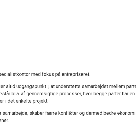
t
pecialistkontor med fokus på entrepriseret.
er altid udgangspunkt i, at understøtte samarbejdet mellem parter
tår bl.a. af gennemsigtige processer, hvor begge parter har en 
r i det enkelte projekt.
dre samarbejde, skaber færre konflikter og dermed bedre økonomi 
enør.