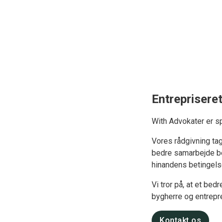
Entreprisere
With Advokater er s
Vores rådgivning tag
bedre samarbejde bes
hinandens betingelse
Vi tror på, at et be
bygherre og entrepr
Kontakt os