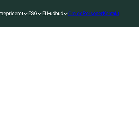
trepriseret
ESG
EU-udbud
Om os
Personer
Kontakt