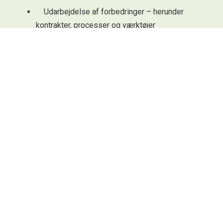
Udarbejdelse af forbedringer – herunder
kontrakter, processer og værktøjer
Gennemgang af de udførte forbedringer
Opstart af projekt – fælles workshop for
projektets deltagere
Rådgiverprocessen
Vi har flere modeller, og en løsning kan altid tilpasses
jeres individuelle behov.
Kontakt os