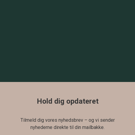
Mo
Dy
Di
M
Hold dig opdateret
Tilmeld dig vores nyhedsbrev – og vi sender
nyhederne direkte til din mailbakke.