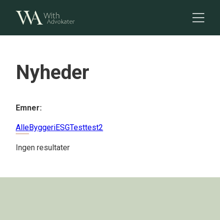
Nyheder
Emner:
Alle
Byggeri
ESG
Test
test2
Ingen resultater