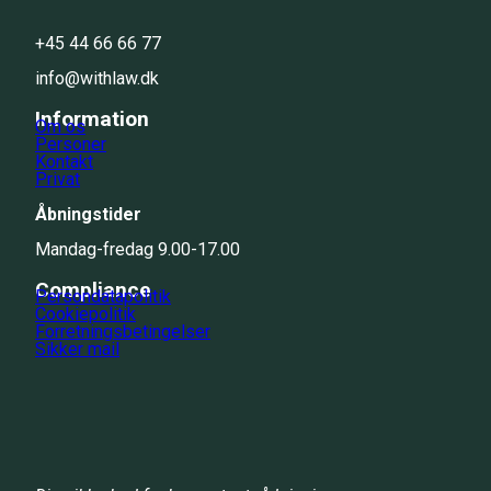
+45 44 66 66 77
info@withlaw.dk
Information
Om os
Personer
Kontakt
Privat
Åbningstider
Mandag-fredag 9.00-17.00
Compliance
Persondatapolitik
Cookiepolitik
Forretningsbetingelser
Sikker mail